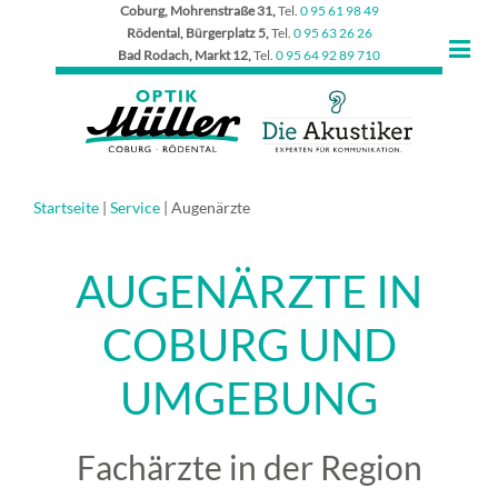
Coburg, Mohrenstraße 31,
Tel.
0 95 61 98 49
Rödental, Bürgerplatz 5,
Tel.
0 95 63 26 26
Bad Rodach, Markt 12,
Tel.
0 95 64 92 89 710
Startseite
|
Service
|
Augenärzte
AUGENÄRZTE IN
COBURG UND
UMGEBUNG
Fachärzte in der Region