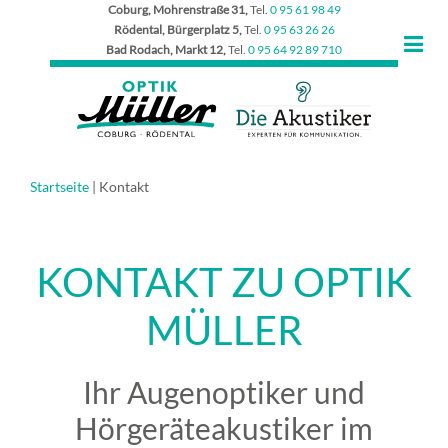
Coburg, Mohrenstraße 31,
Tel.
0 95 61 98 49
Rödental, Bürgerplatz 5,
Tel.
0 95 63 26 26
Bad Rodach, Markt 12,
Tel.
0 95 64 92 89 710
Startseite
|
Kontakt
KONTAKT ZU OPTIK
MÜLLER
Ihr Augenoptiker und
Hörgeräteakustiker im