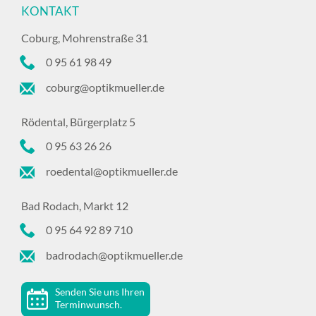
KONTAKT
Coburg, Mohrenstraße 31
0 95 61 98 49
coburg@optikmueller.de
Rödental, Bürgerplatz 5
0 95 63 26 26
roedental@optikmueller.de
Bad Rodach, Markt 12
0 95 64 92 89 710
badrodach@optikmueller.de
Senden Sie uns Ihren
Terminwunsch.