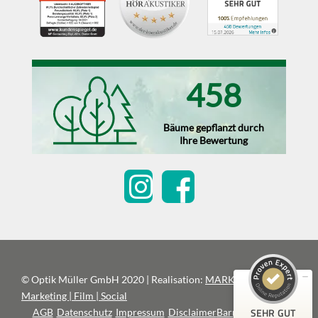
458
Bäume gepflanzt durch
Ihre Bewertung
Kundenbewertungen und Erfahrungen zu
Optik Müller & Die Akustiker
SEHR GUT
100%
Empfehlungen auf
ProvenExpert.com
4,88 / 5,00
© Optik Müller GmbH 2020 | Realisation:
MARKATUS –
217
241
Marketing | Film | Social
Bewertungen auf
Bewertungen von 3
SEHR GUT
AGB
Datenschutz
Impressum
Disclaimer
Barrierefreiheit
ProvenExpert.com
anderen Quellen