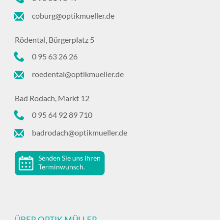
coburg@optikmueller.de
Rödental, Bürgerplatz 5
0 95 63 26 26
roedental@optikmueller.de
Bad Rodach, Markt 12
0 95 64 92 89 710
badrodach@optikmueller.de
Senden Sie uns Ihren
Terminwunsch.
ÜBER OPTIK MÜLLER